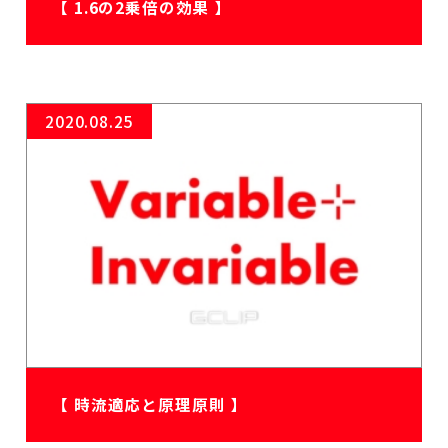
【 1.6の2乗倍の効果 】
2020.08.25
【 時流適応と原理原則 】