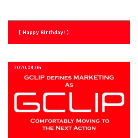
【 Happy Birthday! 】
2020.08.06