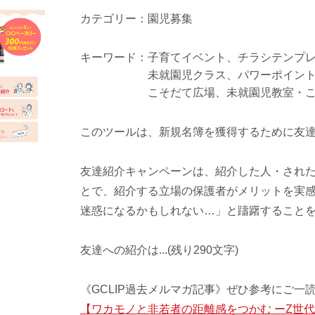
カテゴリー
園児募集
キーワード
子育てイベント
チラシテンプ
未就園児クラス
パワーポイン
こそだて広場
未就園児教室・
このツールは、新規名簿を獲得するために友
友達紹介キャンペーンは、紹介した人・され
とで、紹介する立場の保護者がメリットを実
迷惑になるかもしれない…」と躊躇すること
友達への紹介は...(残り290文字)
《GCLIP過去メルマガ記事》ぜひ参考にご一
【ワカモノと非若者の距離感をつかむ ーZ世