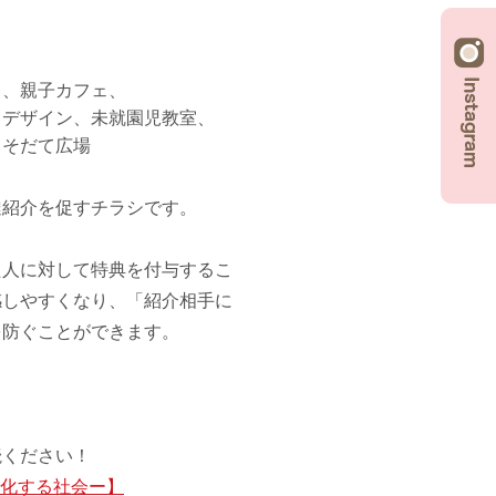
レ
親子カフェ
トデザイン
未就園児教室
こそだて広場
達紹介を促すチラシです。
た人に対して特典を付与するこ
感しやすくなり、「紹介相手に
を防ぐことができます。
読ください！
代化する社会ー】