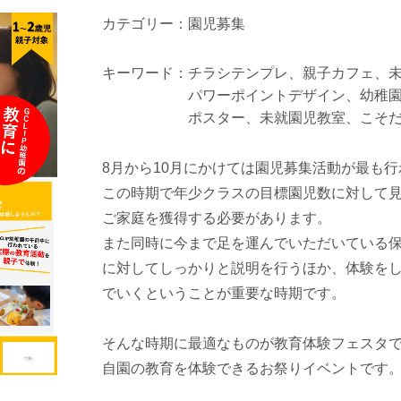
カテゴリー
園児募集
キーワード
チラシテンプレ
親子カフェ
パワーポイントデザイン
幼稚
ポスター
未就園児教室
こそ
8月から10月にかけては園児募集活動が最も
この時期で年少クラスの目標園児数に対して
ご家庭を獲得する必要があります。
また同時に今まで足を運んでいただいている
に対してしっかりと説明を行うほか、体験を
でいくということが重要な時期です。
そんな時期に最適なものが教育体験フェスタ
自園の教育を体験できるお祭りイベントです