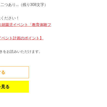
あり...（残り308文字）
読ください！
未就園児イベント「教育体験フ
イベント計画のポイント】
きをお読みいただけます。
する
を見る