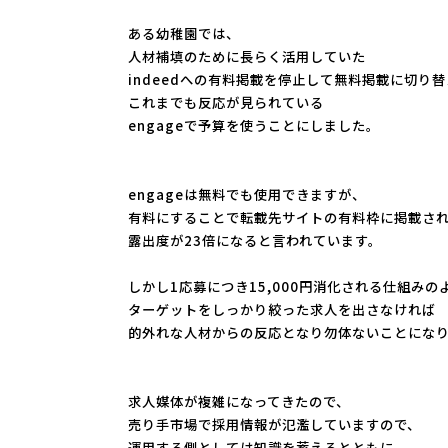
ある幼稚園では、
人材補填のために長らく活用していた
indeedへの有料掲載を停止して無料掲載に切り
これまでも反応が見られている
engageで予算を使うことにし
ました。
engageは無料でも使用できますが、
有料にすることで転載先サイトの有料枠に掲載さ
露出度が23倍になると言われています。
しかし1応募につき15,
000円消化される仕組みの
ターゲットをしっかり絞った求人を出さなければ
的外れな人材からの反応となり勿体ないことにな
求人媒体が複雑になってきたので、
売り手市場で採用情報が氾濫していますので、
運用する側としては知識を蓄えるとともに