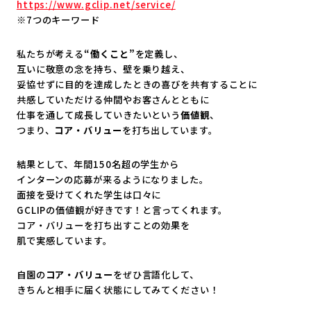
https://www.gclip.net/service/
※7つのキーワード
私たちが考える
“働くこと”
を定義し、
互いに敬意の念を持ち、壁を乗り越え、
妥協せずに目的を達成したときの喜びを共有することに
共感していただける仲間やお客さんとともに
仕事を通して成長していきたいという
価値観
、
つまり、
コア・バリュー
を打ち出しています。
結果として、年間150名超の学生から
インターンの応募が来るようになりました。
面接を受けてくれた学生は口々に
GCLIPの価値観が好きです！と言ってくれます。
コア・バリューを打ち出すことの効果を
肌で実感しています。
自園の
コア・バリュー
をぜひ言語化して、
きちんと相手に届く状態にしてみてください！