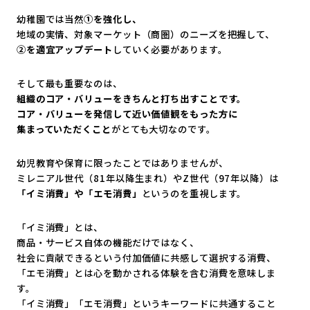
幼稚園では当然
①を強化し、
地域の実情、対象マーケット（商圏）のニーズを把握して、
②を適宜アップデート
していく必要があります。
そして最も重要なのは、
組織のコア・バリューをきちんと打ち出すことです。
コア・バリューを発信して近い価値観をもった方に
集まっていただくこと
がとても大切なのです。
幼児教育や保育に限ったことではありませんが、
ミレニアル世代（81年以降生まれ）やZ世代（97年以降）は
「イミ消費」や「エモ消費」
というのを重視します。
「イミ消費」とは、
商品・サービス自体の機能だけではなく、
社会に貢献できるという付加価値に共感して選択する消費、
「エモ消費」とは心を動かされる体験を含む消費を意味しま
す。
「イミ消費」「エモ消費」というキーワードに共通すること