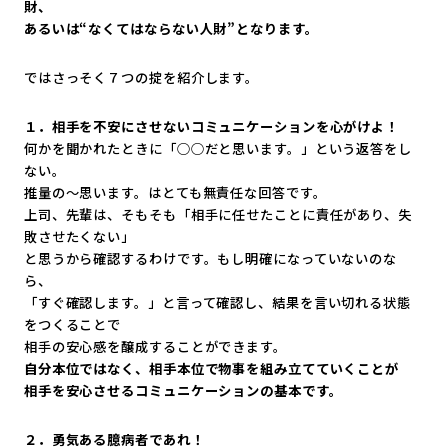
財、
あるいは“なくてはならない人財”となります。
ではさっそく７つの掟を紹介します。
１．相手を不安にさせないコミュニケーションを心がけよ！
何かを聞かれたときに「○○だと思います。」
という返答をし
ない。
推量の～思います。はとても無責任な回答です。
上司、先輩は、そもそも「相手に任せたことに責任があり、
失
敗させたくない」
と思うから確認するわけです。もし明確になっていないのな
ら、
「すぐ確認します。」と言って確認し、
結果を言い切れる状態
をつくることで
相手の安心感を醸成することができます。
自分本位ではなく、相手本位で物事を組み立てていくことが
相手を安心させるコミュニケーションの基本です。
２．勇気ある臆病者であれ！