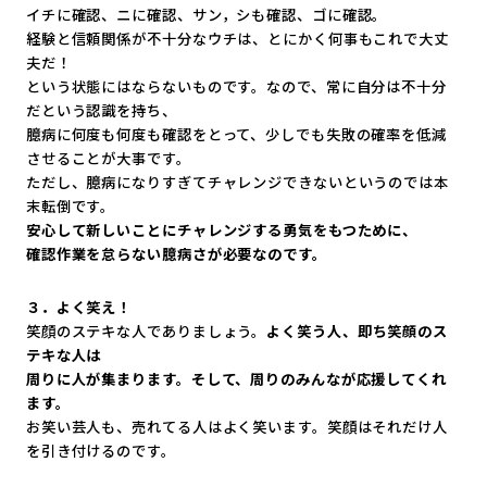
イチに確認、ニに確認、サン，シも確認、ゴに確認。
経験と信頼関係が不十分なウチは、
とにかく何事もこれで大丈
夫だ！
という状態にはならないものです。なので、
常に自分は不十分
だという認識を持ち、
臆病に何度も何度も確認をとって、
少しでも失敗の確率を低減
させることが大事です。
ただし、
臆病になりすぎてチャレンジできないというのでは本
末転倒です。
安心して新しいことにチャレンジする勇気をもつために、
確認作業を怠らない臆病さが必要なのです。
３．よく笑え！
笑顔のステキな人でありましょう。
よく笑う人、
即ち笑顔のス
テキな人は
周りに人が集まります。そして、
周りのみんなが応援してくれ
ます。
お笑い芸人も、売れてる人はよく笑います。
笑顔はそれだけ人
を引き付けるのです。