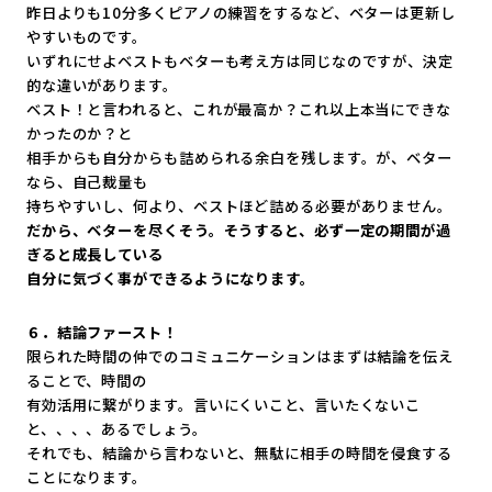
昨日よりも10分多くピアノの練習をするなど、
ベターは更新し
やすいものです。
いずれにせよベストもベターも考え方は同じなのですが、
決定
的な違いがあります。
ベスト！と言われると、これが最高か？
これ以上本当にできな
かったのか？と
相手からも自分からも詰められる余白を残します。が、
ベター
なら、自己裁量も
持ちやすいし、何より、ベストほど詰める必要がありません。
だから、ベターを尽くそう。そうすると、
必ず一定の期間が過
ぎると成長している
自分に気づく事ができるようになります。
６．結論ファースト！
限られた時間の仲でのコミュニケーションはまずは結論を伝え
るこ
とで、時間の
有効活用に繋がります。言いにくいこと、言いたくないこ
と、、、
、あるでしょう。
それでも、結論から言わないと、
無駄に相手の時間を侵食する
ことになります。