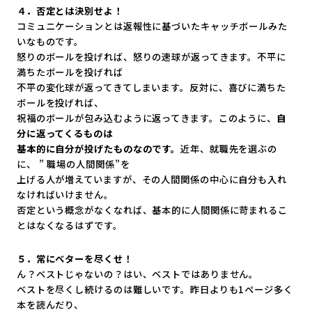
４．否定とは決別せよ！
コミュニケーションとは返報性に基づいたキャッチボールみた
いな
ものです。
怒りのボールを投げれば、怒りの速球が返ってきます。
不平に
満ちたボールを投げれば
不平の変化球が返ってきてしまいます。反対に、
喜びに満ちた
ボールを投げれば、
祝福のボールが包み込むように返ってきます。このように、
自
分に
返ってくるものは
基本的に自分が投げたものなのです。
近年、就職先を選ぶの
に、 ” 職場の人間関係”を
上げる人が増えていますが、
その人間関係の中心に自分も入れ
なければいけません。
否定という概念がなくなれば、
基本的に人間関係に苛まれるこ
とはなくなるはずです。
５．常にベターを尽くせ！
ん？ベストじゃないの？はい、ベストではありません。
ベストを尽くし続けるのは難しいです。
昨日よりも1ページ多く
本を読んだり、