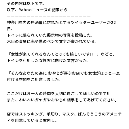
その内容は以下です。
以下、Yahooニュースの記事から
ーーーーーーーーーーーーーーーーーーーーー
神奈川県内の居酒屋に訪れたとするツイッターユーザーが22
日、
トイレに張られていた掲示物の写真を投稿した。
木目の背景に赤や黒のペンで文字が書かれている。
「女性が来てくれるなんてとっても嬉しいです!! 」などと、
トイレを利用した女性客に向けた文言だった。
「そんなあなたの為に おやじが喜ぶお店でも女性がほっと一息
付ける空間をご用意しまし
た。
ここだけはお一人の時間を大切に過ごしてほしいのです!!
また、わいわいガヤガやおやじの相手をしてあげてください」
店ではストッキング、爪切り、マスク、
ばんそうこうのアメニテ
ィを用意していると案内し、