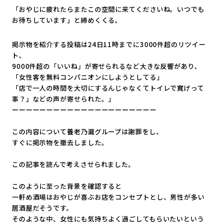
「おやじに疲れたらまたこの空間に来てくださいね。
いつでも
お待ちしています」と締めくくる。
掲示物を紹介する投稿は24日11時までに3000件超のリツイ
ー
ト、
9000件超の「いいね」が寄せられるなど大きな反響があり、
「女性客を無料コンパニオンにしようとしてる」
「店で一人の時間を大切にするんじゃなくてトイレで寛げって
事？
」などの声が寄せられた。」
ーーーーーーーーーーーーーーーーーーーーー
この内容について養老乃瀧グループは謝罪をし、
すぐに掲示物を撤去しました。
この記事を読んで考えさせられました。
このように至った背景を確認すると
一軒め酒場はおやじが喜ぶお店をコンセプトとし、
男性が多い
居酒屋だそうです。
そのような中、
女性にも気持ちよく過ごしてもらいたいという