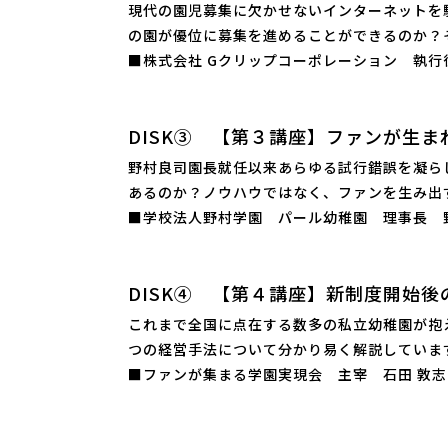
現代の園児募集に欠かせないインターネットを
の園が優位に募集を進めることができるのか？
■株式会社 Gクリップコーポレーション 執行
DISK③ 【第３講座】ファンが生ま
野村良司園長就任以来あらゆる試行錯誤を凝ら
あるのか？ノウハウではなく、ファンを生み出
■学校法人野村学園 パール幼稚園 理事長 野
DISK④ 【第４講座】新制度開始後
これまで全国に点在する数多の私立幼稚園が抱
つの経営手法について分かり易く解説していま
■ファンが集まる学園実現会 主宰 石田 敦志