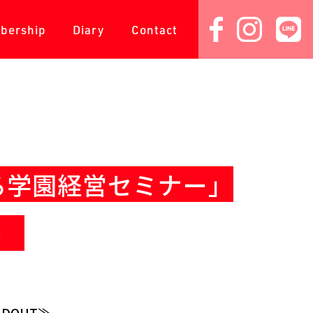
会員専用
ダイアリー
コンタクト
bership
Diary
Contact
る学園経営セミナー」
）
LDOUT≫