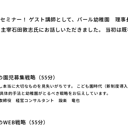
た本セミナー！ ゲスト講師として、パール幼稚園 理
主宰石田敦志氏にお話しいただきました。 当初は
！
の園児募集戦略（55分）
し本当に大切なものを見失いがちです。 こども園時代（新制度導
の具体的手法と幼稚園がとるべき戦略をお伝えしています。
表取締役 経営コンサルタント 設楽 竜也
のWEB戦略（55分）