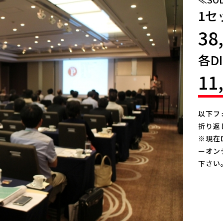
1セ
38
各D
11
以下フ
折り返
※現在
ーオン
下さい