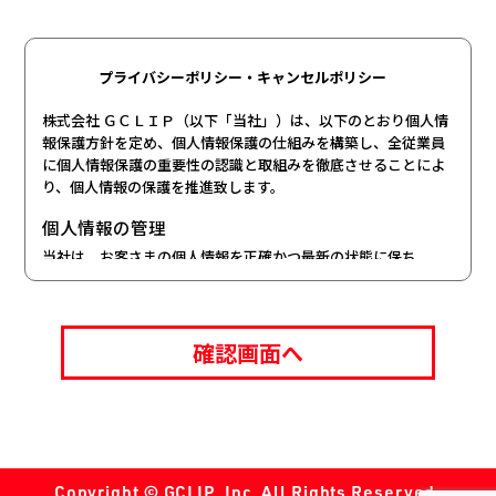
プライバシーポリシー・キャンセルポリシー
株式会社 ＧＣＬＩＰ（以下「当社」）は、以下のとおり個人情
報保護方針を定め、個人情報保護の仕組みを構築し、全従業員
に個人情報保護の重要性の認識と取組みを徹底させることによ
り、個人情報の保護を推進致します。
個人情報の管理
当社は、お客さまの個人情報を正確かつ最新の状態に保ち、
個人情報への不正アクセス・紛失・破損・改ざん・漏洩など
を防止するため、セキュリティシステムの維持・管理体制の
整備・社員教育の徹底等の必要な措置を講じ、安全対策を実
施し個人情報の厳重な管理を行ないます。
個人情報の利用目的
お客さまからお預かりした個人情報は、当社からのご連絡や
業務のご案内やご質問に対する回答として、電子メールや資
料のご送付に利用いたします。
Copyright © GCLIP, Inc. All Rights Reserved.