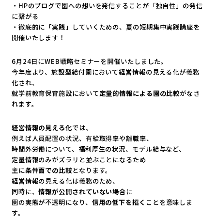
・HPのブログで園への想いを発信することが「独自性」の発信
に繋がる
・徹底的に「実践」していくための、夏の短期集中実践講座を
開催いたします！
6月24日にWEB戦略セミナーを開催いたしました。
今年度より、施設型給付園において経営情報の見える化が義務
化され、
就学前教育保育施設において
定量的情報による園の比較
がなさ
れます。
経営情報の見える化
では、
例えば人員配置の状況、有給取得率や離職率、
時間外労働について、福利厚生の状況、モデル給与など、
定量情報のみがズラリと並ぶことになるため
主に
条件面での比較
となります。
経営情報の見える化は義務のため、
同時に、
情報が公開されていない場合
に
園の実態が不透明になり、
信用の低下を招く
ことを意味しま
す。