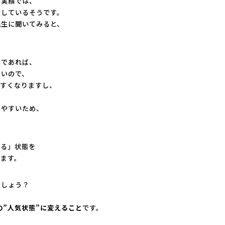
の実績では、
職しているそうです。
先生に聞いてみると、
。
業であれば、
すいので、
やすくなりますし、
りやすいため、
きる」状態を
います。
でしょう？
の”人気状態”に変えること
です。