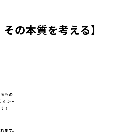
、その本質を考える】
あるもの
つくろう～
ます！
られます。