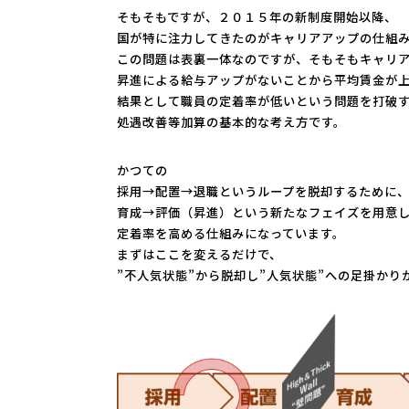
そもそもですが、２０１５年の新制度開始以降、
国が特に注力してきたのがキャリアアップの仕組
この問題は表裏一体なのですが、そもそもキャリ
昇進による給与アップがないことから平均賃金が
結果として職員の定着率が低いという問題を打破
処遇改善等加算の基本的な考え方です。
かつての
採用→配置→退職というループを脱却するために
育成→評価（昇進）という新たなフェイズを用意
定着率を高める仕組みになっています。
まずはここを変えるだけで、
”不人気状態”から脱却し”人気状態”への足掛かり