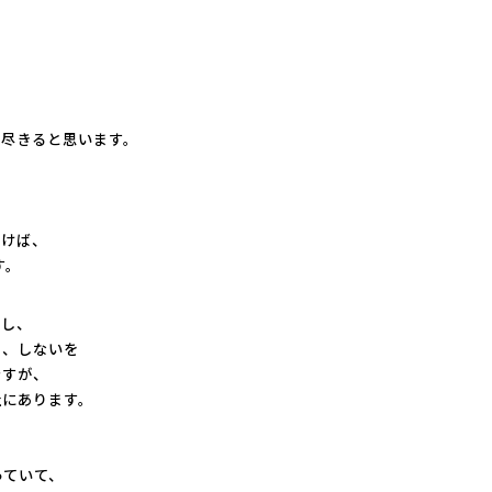
。
に尽きると思います。
。
除けば、
す。
問し、
る、しないを
ですが、
社にあります。
、
っていて、