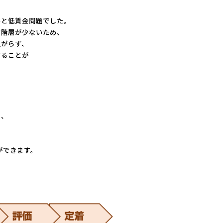
みと低賃金問題でした。
ア階層が少ないため、
上がらず、
することが
、
し、
ができます。