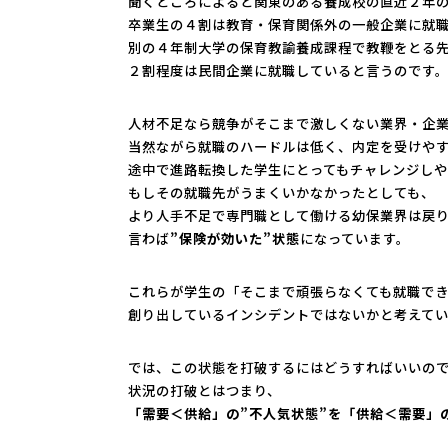
聞くところによると関東のある養成校の直近２年
卒業生の４割は教育・保育関係外の一般企業に就
別の４年制大学の保育教諭養成課程で教鞭をとる
２割程度は民間企業に就職していると言うのです
人材不足なら競争がそこまで激しくない業界・企
当然ながら就職のハードルは低く、内定を受けや
途中で進路転換した学生にとってもチャレンジし
もしその就職先がうまくいかなかったとしても、
より人手不足で専門職として働ける幼保業界は戻
言わば
”保険が効いた”状態
になっています。
これらが学生の「そこまで頑張らなくても就職で
創り出しているインシデントではないかと考えて
では、この状態を打破するにはどうすればいいの
状況の打破とはつまり、
「需要＜供給」の”不人気状態”を「供給＜需要」