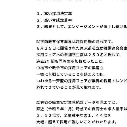
１．高い採用決定率
２．高い育成定着率
３．結果として、エンゲージメントが向上し続け
就学前教育保育業界は超採用難の時代です。
８月２５日に開催された東京都私立幼稚園連合会
採用フェアへの参加学生数は２５０名と振わず、
過去2年間も同等の参加数だったこと、
中核市や政令市の採用フェアの集客も
一様に苦戦していることを踏まえても、
いわゆる
一斉型の採用フェアが業界の採用トレン
外れてきている
ことが見て取れます。
厚労省の職業安定業務統計データを見ますと、
直近（令和５年１月）時点での保育士の求人倍率
３．１２倍で、全業種平均の１．４４倍を
大幅に超えて採用が難しいことがわかります。