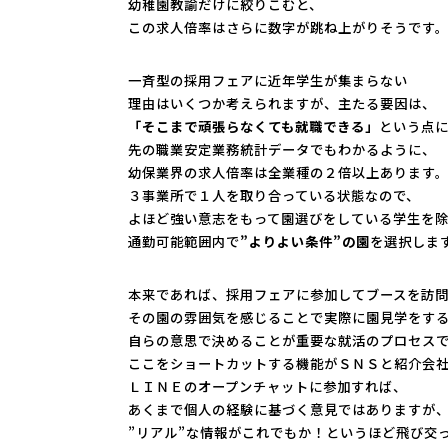
幼稚園教諭だけに絞りこむと、
この求人倍率はさらに数字が跳ね上がりそうです
一斉型の採用フェアに近年学生が集まらない
理由はいくつか考えられますが、主たる要因は、
「そこまで頑張らなくても就職できる」
という点
先の職業安定業務統計データでもわかるように、
幼保業界の求人倍率は全業種の２倍以上あります
３事業所で１人を取り合っている状態なので、
よほど強い意志をもって園選びをしている学生を
通勤可能範囲内で
”よりよい条件”の園
を選択しま
本来であれば、採用フェアに参加してブースを訪
その園の雰囲気を感じることで実際に園見学をす
自らの意思で決めることが重要な就活のプロセス
ここをショートカットする機能がＳＮＳと紹介会
ＬＩＮＥのオープンチャットに参加すれば、
あくまで個人の経験に基づく意見ではありますが
”リアル”な情報がこれでもか！というほど飛び交