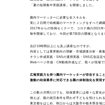
「夏の短期集中実践講座」を開催しました。
園内マーケッターに必要な全スキルを、
実に２日間で幼稚園のマーケティングをすべて網
2017年からの恒例セミナーで、コロナ禍の2021
毎年開催しており、今回が第7回目の開催となりま
合計10時間以上にも及ぶ講座なのですが、
内容としては業界動向の理解・市場調査分析・
募
チラシ作成実践・SNSの運用実践・SNS広告設定
Webページ作成・CM動画作成など、
我々が現場で
広報実践力を持つ園内マーケッターが存在するこ
激動の幼保業界に対応できる園の体制強化を実現
この数カ月間だけでも、幼保業界には様々な変化
例えば、親の就労条件を問わず子どもを預けられ
東京都をはじめ、秋口からは大阪市や栃木県全域に