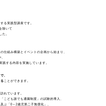
羅する実践型講座
です。
年を除いて
した。
集の仕組み構築とイベントの企画から始まり、
や、
実践する内容を実施しています。
とで、
する
ことができま
す。
が訪れています。
る「
こども誰でも通園制度」の試験的導入、
及ぶ「0～
2歳児第二子無償化」、