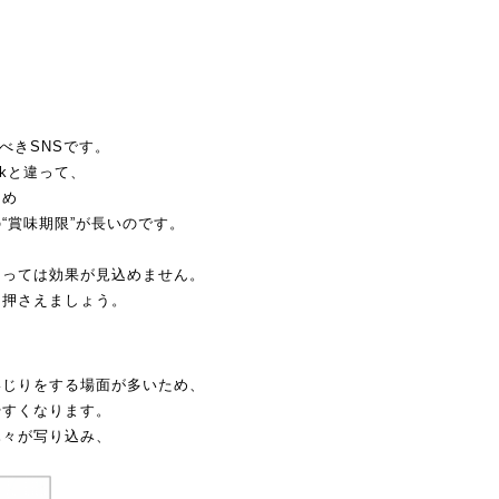
べきSNSです。
ookと違って、
ため
“賞味期限”
が長いのです。
まっては効果が見
込めません。
を押さえましょう。
いじりをする場面が多いため、
やすくなります。
木々が写り込み、