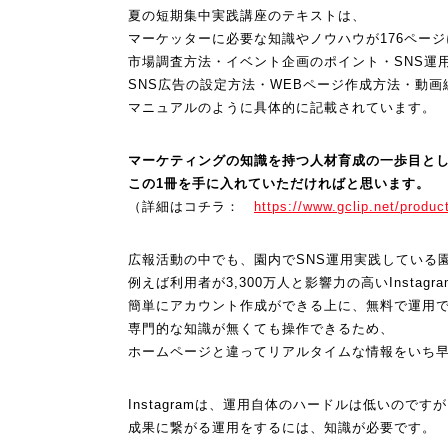
夏の短期集中実践講座のテキストは、
マーケッターに必要な知識やノウハウが176ペー
市場調査方法・イベント企画のポイント・SNS運
SNS広告の設定方法・WEBページ作成方法・動画
マニュアルのように具体的に記載されています。
マーケティングの知識を持つ人材育成の一歩目と
この1冊を手に入れていただければと思います。
（詳細はコチラ：
https://www.gclip.net/produc
広報活動の中でも、
園内でSNS運用実践している
例えば利用者が3,
300万人と影響力の高いInstagr
簡単にアカウント作成ができる上に、無料で運用
専門的な知識が無くても操作できるため、
ホームページと違ってリアルタイムな情報をいち
Instagramは、運用自体のハードルは低いのです
成果に繋がる運用をするには、知識が必要です。