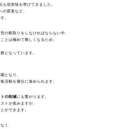
化も現実味を帯
びてきました。
1への変更など、
ます。
経営の舵取りをしなければな
らない中、
うことは極めて難
しくなるため、
急務となっていま
す。
つ園となり、
募集活動を優位に進められます。
ストの削減
にも繋
がります。
コストが嵩みます
が、
ことができます。
でなく、