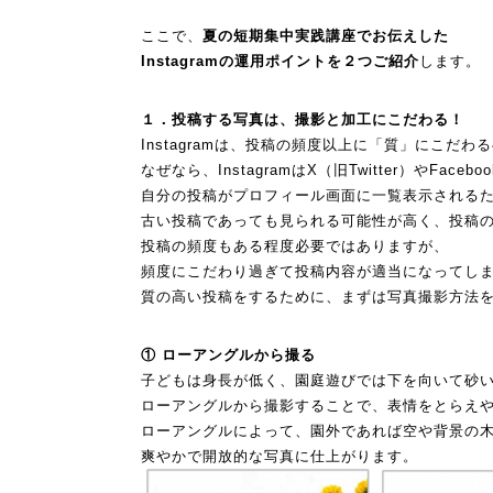
ここで、
夏の短期集中実践講座でお伝えした
Instagramの運用ポイントを２つご紹介
します。
１．投稿する写真は、撮影と加工にこだわる！
Instagramは、投稿の頻度以上に「質」
にこだわる
なぜなら、InstagramはX（旧Twitter）
やFaceb
自分の投稿がプロフィール画面に一覧表示される
古い投稿であっても見られる可能性が高く、投稿の
投稿の頻度もある程度必要ではありますが、
頻度にこだわり過ぎて投稿内容が適当になってし
質の高い投稿をするために、
まずは写真撮影方法
① ローアングルから撮る
子どもは身長が低く、
園庭遊びでは下を向いて砂
ローアングルから撮影することで、表情をとらえ
ローアングルによって、園外であれば空や背景の
爽やかで開放的な写真に仕上がります。