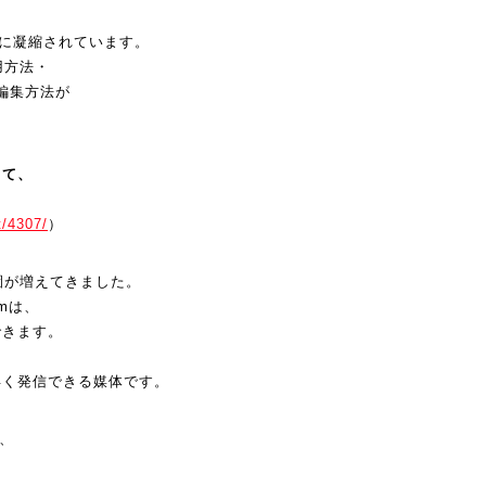
ジに凝縮されて
います。
用方法・
編集方法が
して、
t/
4307/
）
園が増えてきました。
amは、
できます。
早く発信できる媒
体です。
が、