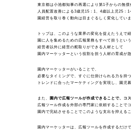
東京都は小池都知事の再選により第1子からの無償
人員配置改善による3歳児15：1、4歳以上児25：
園経営を取り巻く動向は目まぐるしく変化してい
トップは、
このような業界の変化を捉えたうえで
園に人を集めるための広報業務もすべて担うとい
経営者以外に経営の舵取りができる人材として
園内マーケッターという役割を担う人材の育成が
園内マーケッターがいることで、
必要なタイミングで、すぐに仕掛けられる力を持
トレンドに合ったマーケティングを実現し、
園児
また、
園内で広報ツールが作成できることで、コ
広報ツール作成を外部の専門家に依頼することで
園内で完結させることでこのような支出を抑える
園内マーケッターは、広報ツールを作成するだけ