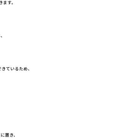
きます。
は、
できているため、
、
頭に置き、