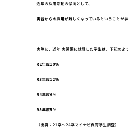
近年の採用活動の傾向として、
実習からの採用が難しくなっている
ということが
実際に、近年 実習園に就職した学生は、下記のよ
R2
年度10%
R3
年度12%
R4
年度6%
R5
年度5%
（出典：21卒～24卒マイナビ保育学生調査）