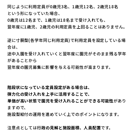
同じように利用定員が0歳児3名、1歳児12名、2歳児18名
という形になっていた場合、
0歳児は12名まで、1歳児は18名まで受け入れても、
翌年度に1歳児、2歳児の利用定員を上回ることはありません。
逆に寸胴型(各学年同じ利用定員)
で利用定員を設定している場
合は、
途中入園を受け入れていくと翌年度に園児がそのまま残る学年
があ
ることから
翌年度の園児募集に影響を与える可能性が高まります。
階段状になっている定員設定がある場合は、
弾力化の受け入れを上手に活用することで、
単価が高い状態で園児を受け入れることができる可能性
があり
ます
ので、
施設型給付の運用を進めていく上でのポイントになります。
注意点としては
行政の見解と施設面積、人員配置
です。