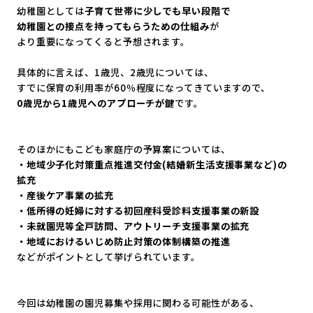
幼稚園としては
子育て世帯に少しでも早い段階で
幼稚園との接点を持ってもらうための仕組み
が
より重要になってくると予想されます。
具体的に言えば、1歳児、2歳児については、
すでに保育の利用率が60％程度になってきていますので、
0歳児から1歳児へのアプローチが鍵
です。
そのほかにもこども家庭庁の予算案については、
・地域少子化対策重点推進交付金(結婚新生活支援事業など)
の
拡充
・産後ケア事業の拡充
・低所得の妊婦に対する初回産科受診料支援事業の新設
・未就園児等全戸訪問、アウトリーチ支援事業の拡充
・地域におけるいじめ防止対策の体制構築の推進
などがポイントとして挙げられています。
今回は幼稚園の園児募集や採用に関わる可能性がある、