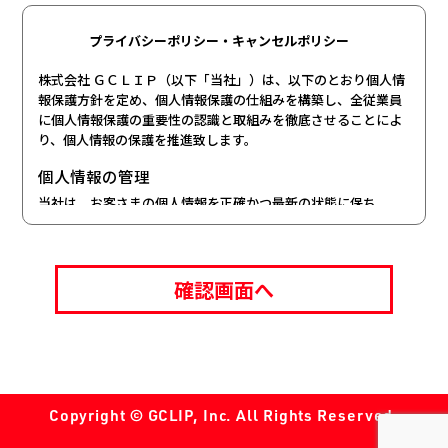
プライバシーポリシー・キャンセルポリシー
株式会社 ＧＣＬＩＰ（以下「当社」）は、以下のとおり個人情
報保護方針を定め、個人情報保護の仕組みを構築し、全従業員
に個人情報保護の重要性の認識と取組みを徹底させることによ
り、個人情報の保護を推進致します。
個人情報の管理
当社は、お客さまの個人情報を正確かつ最新の状態に保ち、
個人情報への不正アクセス・紛失・破損・改ざん・漏洩など
を防止するため、セキュリティシステムの維持・管理体制の
整備・社員教育の徹底等の必要な措置を講じ、安全対策を実
施し個人情報の厳重な管理を行ないます。
個人情報の利用目的
お客さまからお預かりした個人情報は、当社からのご連絡や
業務のご案内やご質問に対する回答として、電子メールや資
料のご送付に利用いたします。
Copyright © GCLIP, Inc. All Rights Reserved.