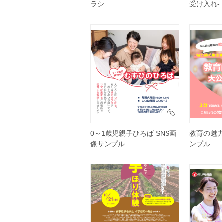
ラシ
受け入れ-
0～1歳児親子ひろば SNS画
教育の魅力
像サンプル
ンプル