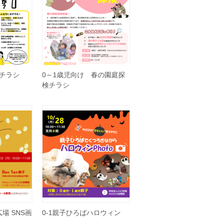
チラシ
0～1歳児向け 春の園庭探
検チラシ
場 SNS画
0-1親子ひろばハロウィン