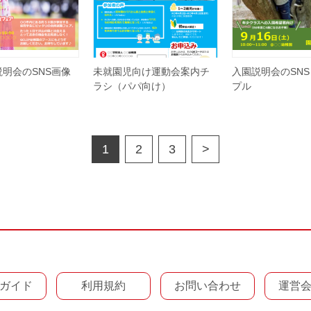
明会のSNS画像
未就園児向け運動会案内チ
入園説明会のSNS
ラシ（パパ向け）
プル
1
2
3
>
ガイド
利用規約
お問い合わせ
運営