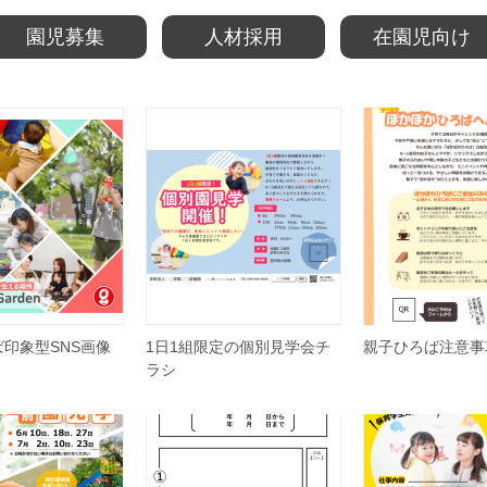
園児募集
人材採用
在園児向け
印象型SNS画像
1日1組限定の個別見学会チ
親子ひろば注意事
ラシ